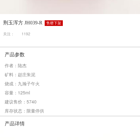
荆玉浑方 JH039-R
售罄下架
关注：
1192
产品参数
作者：陆杰
矿料：赵庄朱泥
烧成：九瀚子午火
容量：125ml
建议售价：5740
库存状态：限量停供
产品详情