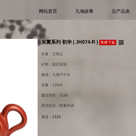
网站首页
九瀚故事
总产品表
东篱系列 初华 ( JH074-R )
售罄下架
作者：王蜀云
矿料：赵庄朱泥
烧成：九瀚子午火
容量：135ml
建议售价：5180
库存状态：限量停供
关注：
1310