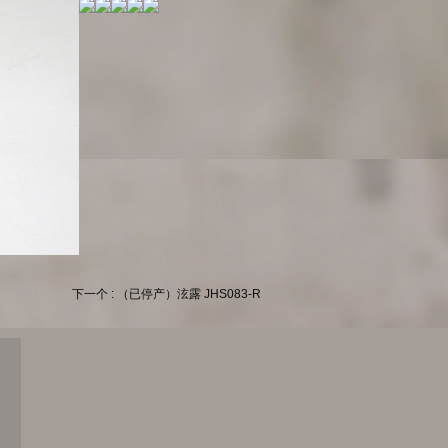
下一个 : （已停产）泫露 JHS083-R