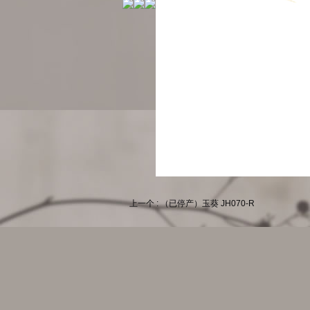
上一个 : （已停产）玉葵 JH070-R