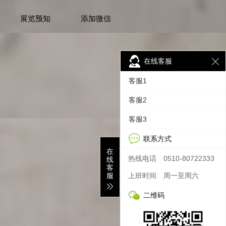
展览预知
添加微信
在线客服
客服1
客服2
客服3
联系方式
在
热线电话
0510-80722333
线
客
服
上班时间
周一至周六
二维码