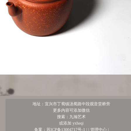
地址：宜兴市丁蜀镇汤蜀路中段观音堂桥旁
更多内容可添加微信
搜索：九瀚艺术
或添加 yxheqi
管理中心
备案：苏ICP备13004717号-1 |
|
|