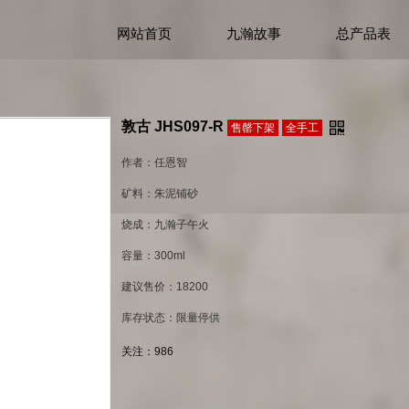
网站首页
九瀚故事
总产品表
敦古 JHS097-R
售罄下架
全手工
作者：任恩智
矿料：朱泥铺砂
烧成：九瀚子午火
容量：300ml
建议售价：18200
库存状态：限量停供
关注：
986