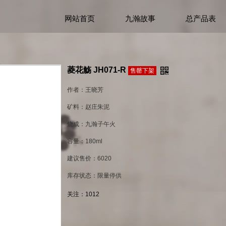
网站首页
九瀚故事
总产品表
菱花觞 JH071-R
售罄下架
作者：王晓芳
矿料：赵庄朱泥
烧成：九瀚子午火
容量：180ml
建议售价：6020
库存状态：限量停供
关注：
1012