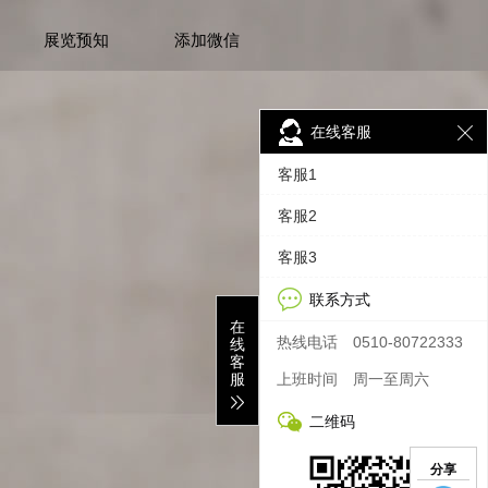
展览预知
添加微信
在线客服
客服1
客服2
客服3
联系方式
在
热线电话
0510-80722333
线
客
服
上班时间
周一至周六
二维码
分享