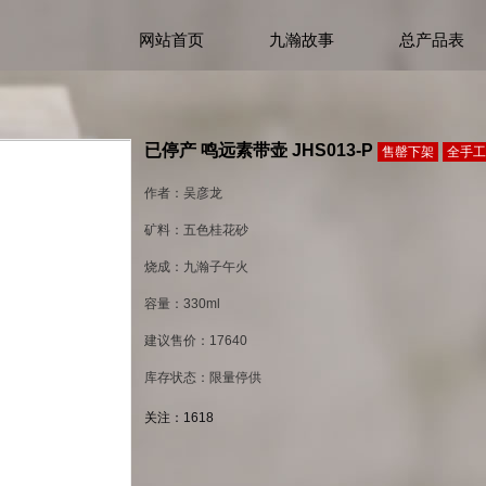
网站首页
九瀚故事
总产品表
已停产 鸣远素带壶 JHS013-P
售罄下架
全手工
作者：吴彦龙
矿料：五色桂花砂
烧成：九瀚子午火
容量：330ml
建议售价：17640
库存状态：限量停供
关注：
1618