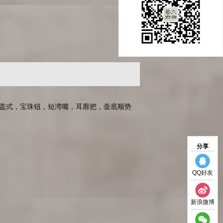
嵌盖式，宝珠钮，短湾嘴，耳廓把，壶底顺势
分享
QQ好友
新浪微博