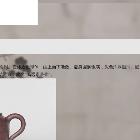
摹古而制。壶体近似球体，由上而下渐敛。壶身圆润饱满，泥色浑厚温润。
雅致，故名“鸣远素带壶”。