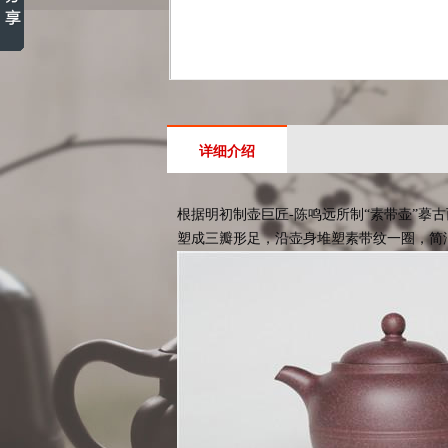
详细介绍
根据明初制壶巨匠-陈鸣远所制“素带壶”
塑成三瓣形足，沿壶身堆塑素带纹一圈，简洁