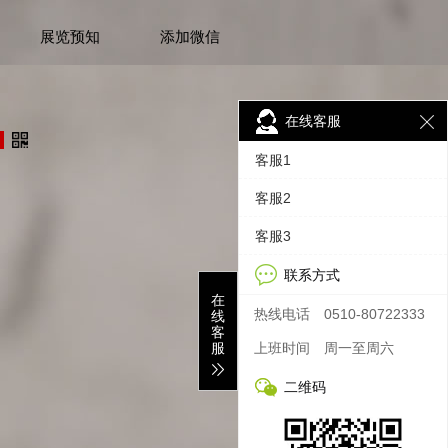
展览预知
添加微信
在线客服
客服1
客服2
客服3
联系方式
在
热线电话
0510-80722333
线
客
服
上班时间
周一至周六
二维码