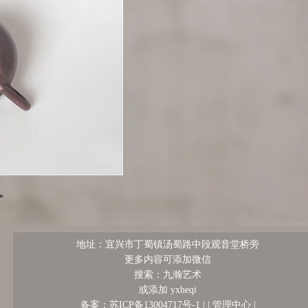
地址：宜兴市丁蜀镇汤蜀路中段观音堂桥旁
更多内容可添加微信
搜索：九瀚艺术
或添加 yxheqi
管理中心
备案：苏ICP备13004717号-1 |
|
|