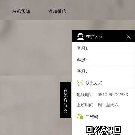
展览预知
添加微信
在线客服
客服1
客服2
客服3
联系方式
在
热线电话
0510-80722333
线
客
服
上班时间
周一至周六
二维码