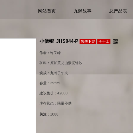
网站首页
九瀚故事
总产品表
小僧帽 ​ JHS044-P
售罄下架
全手工
作者：许又峰
矿料：原矿黄龙山紫泥铺砂
烧成：九瀚子午火
容量：295ml
建议售价：42000
库存状态：限量停供
关注：
1088