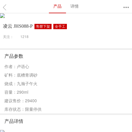
产品
详情
凌云 JHS088-P
售罄下架
全手工
关注：
1218
产品参数
作者：卢语心
矿料：底槽青调砂
烧成：九瀚子午火
容量：290ml
建议售价：29400
库存状态：限量停供
产品详情