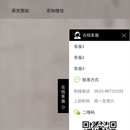
展览预知
添加微信
在线客服
客服1
客服2
客服3
联系方式
在
热线电话
0510-80722333
线
客
服
上班时间
周一至周六
二维码