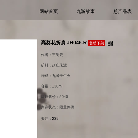
网站首页
九瀚故事
总产品表
高葵花折肩 JH046-R
售罄下架
作者：王蜀云
矿料：赵庄朱泥
烧成：九瀚子午火
容量：130ml
建议售价：5040
库存状态：限量停供
关注：
239