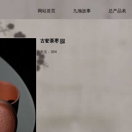
网站首页
九瀚故事
总产品表
古奁茶枣
关注：
304