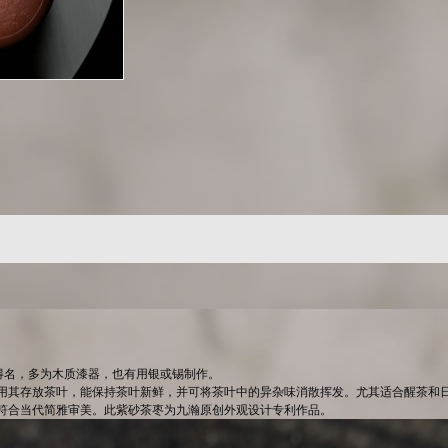
得名，多为木质漆器，也有用银或锡制作。
用其存放茶叶，能保持茶叶新鲜，并可将茶叶中的异杂味消散挥发。尤其适合醒茶和
符合当代简雅审美。此紫砂茶枣为九瀚原创外观设计专利作品。