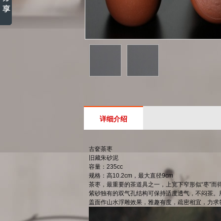
详细介绍
古奁茶枣
旧藏朱砂泥
容量：235cc
规格：高10.2cm，最大直径9cm
茶枣，最重要的茶道具之一，上宽下窄形似“枣”而
紫砂独有的双气孔结构可保持适度透气，不闷茶。
盖面作山水浮雕效果，雅趣有度，疏密相宜，力求