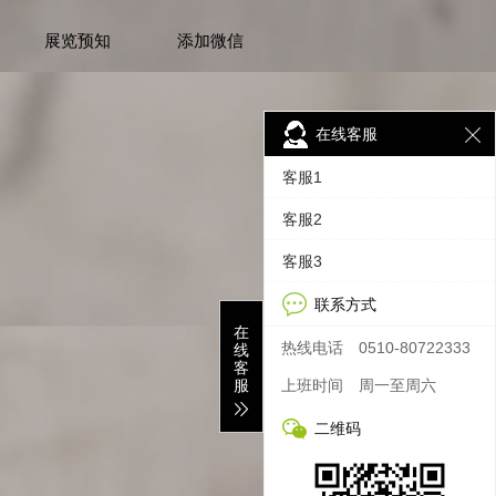
展览预知
添加微信
在线客服
客服1
客服2
客服3
联系方式
在
热线电话
0510-80722333
线
客
服
上班时间
周一至周六
二维码