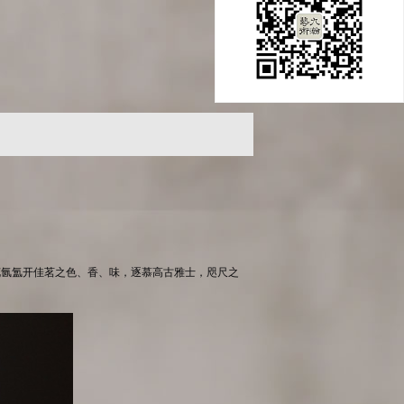
花氤氲开佳茗之色、香、味，逐慕高古雅士，咫尺之