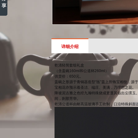
详细介绍
乾清轻简套组礼盒
（含盖碗160ml和公道杯260ml）
供货价：650元。
盖碗之形源于青铜器造型“匜”盖上所饰宝相纹，源
宝相花亦预示着圣洁、端庄、美满，乃理想之花。
降坡泥古雅之色经九瀚特殊烧成更显其似出尘璞玉
间，刹那芳华。
乾清公道杯由耐高温玻璃手工吹制，口沿特殊斜面