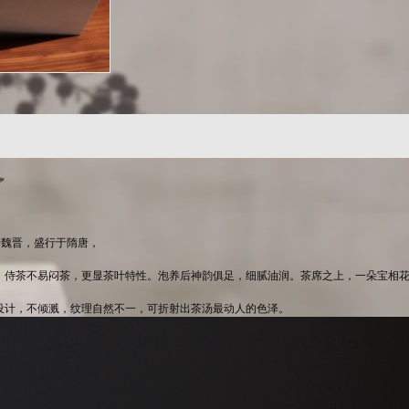
于魏晋，盛行于隋唐，
。侍茶不易闷茶，更显茶叶特性。泡养后神韵俱足，细腻油润。茶席之上，一朵宝相
设计，不倾溅，纹理自然不一，可折射出茶汤最动人的色泽。