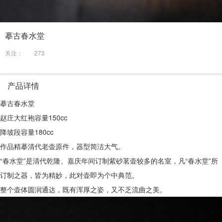
摹古春水堂
关注：
273
产品详情
摹古春水堂
赵庄大红袍容量150cc
降坡段容量180cc
作品精摹清代老壶原件，器型简洁大气。
“春水堂”是清代乾隆、嘉庆年间订制紫砂茗壶较多的名室，凡“春水堂”所
订制之器，皆为精妙，此对壶即为个中典范。
整个壶体圆润通达，既有浑厚之姿，又不乏流曲之美。