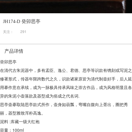
JH174-D 癸卯思亭
关注：
291
产品详情
癸卯思亭
在清代古朱泥器中，多有孟臣、逸公、君德、思亭等识款有镌刻或写泥之
修署形式，传器年限跨数代之久，识款诸家原皆为清代制壶好手，后人延
用摹作意在承续，成为一脉极具传承风味之崇古作品，成为风格明显且各
异的朱泥小壶落款及器型成为俗成之代名词.
思亭壶摹取陆思亭款式所作，壶身如葫瓢，弯嘴自腹向上胥出，圈把秀
丽，器型雅致浑朴高逸。
泥料 :库藏一级大红袍
容量：100ml