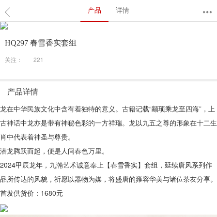
产品
详情
HQ297 春雪香实套组
关注：
221
产品详情
龙在中华民族文化中含有着独特的意义。古籍记载“颛顼乘龙至四海”，上
古神话中龙亦是带有神秘色彩的一方祥瑞。龙以九五之尊的形象在十二生
肖中代表着神圣与尊贵。
潜龙腾跃而起，便是人间春色万里。
2024甲辰龙年，九瀚艺术诚意奉上【春雪香实】套组，延续唐风系列作
品所传达的风貌，祈愿以器物为媒，将盛唐的雍容华美与诸位茶友分享。
首发供货价：1680元