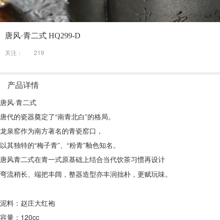
唐风·青二式 HQ299-D
关注：
219
产品详情
唐风·青二式
唐代的瓷器奠定了“南青北白”的格局。
龙泉窑作为南方著名的青瓷窑口，
以其独特的“梅子青”、“粉青”釉色知名。
唐风青二式在
一式原基础上结合当代饮茶习惯再设计
青
弯流稍长、端把丰阔，整器造型亦丰润拙朴，更赋玩味。
泥料：赵庄大红袍
容量：120cc