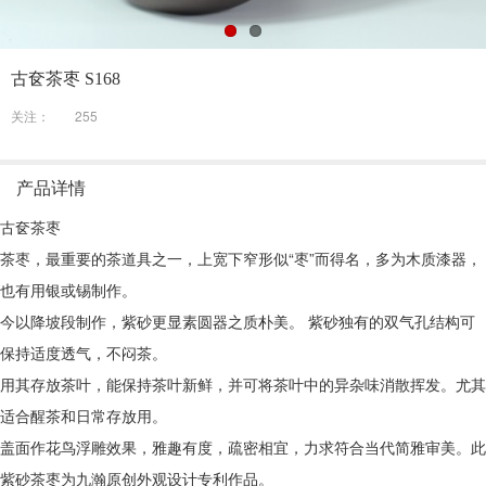
古奁茶枣 S168
关注：
255
产品详情
古奁茶枣
茶枣，最重要的茶道具之一，上宽下窄形似“枣”而得名，多为木质漆器，
也有用银或锡制作。
今以降坡段制作，紫砂更显素圆器之质朴美。 紫砂独有的双气孔结构可
保持适度透气，不闷茶。
用其存放茶叶，能保持茶叶新鲜，并可将茶叶中的异杂味消散挥发。尤其
适合醒茶和日常存放用。
盖面作花鸟浮雕效果，雅趣有度，疏密相宜，力求符合当代简雅审美。此
紫砂茶枣为九瀚原创外观设计专利作品。