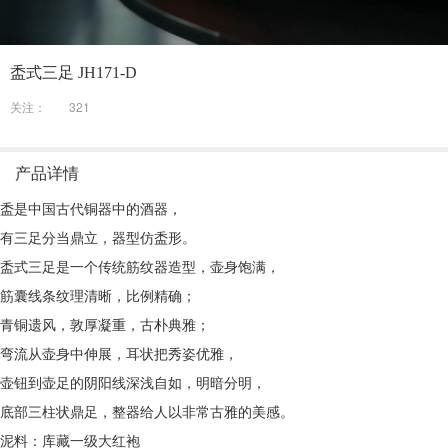
盉式三足 JH171-D
关注：
321
产品详情
盉是中国古代铜器中的酒器，
有三足分当鼎立，器型仿盉形。
盉式三足是一个传统筋纹器造型，壶身饱满，
筋囊线条纹理清晰，比例精确；
青铜遗风，敦厚凝重，古朴典雅；
弯流从壶身中伸展，耳状把秀姿优雅，
壶钮到壶足的阴阳线深浅自如，明暗分明，
底部三柱状鼎足，整器给人以非常古雅的美感。
泥料：库藏一级大红袍