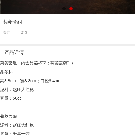
菊菱套组
关注：
213
产品详情
菊菱套组（内含品菱杯*2；菊菱盖碗*1）
品菱杯
高3.8cm；宽8.3cm；口径6.4cm
泥料：赵庄大红袍
容量：50cc
菊菱盖碗
泥料：赵庄大红袍
底章：千年一梦