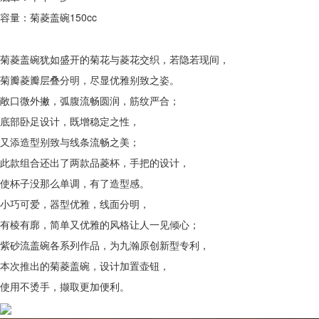
容量：菊菱盖碗150cc
菊菱盖碗犹如盛开的菊花与菱花交织，若隐若现间，
菊瓣菱瓣层叠分明，尽显优雅别致之姿。
敞口微外撇，弧腹流畅圆润，筋纹严合；
底部卧足设计，既增稳定之性，
又添造型别致与线条流畅之美；
此款组合还出了两款品菱杯，手把的设计，
使杯子没那么单调，有了造型感。
小巧可爱，器型优雅，线面分明，
有棱有廓，简单又优雅的风格让人一见倾心；
紫砂流盖碗各系列作品，为九瀚原创新型专利，
本次推出的菊菱盖碗，设计加置壶钮，
使用不烫手，撷取更加便利。