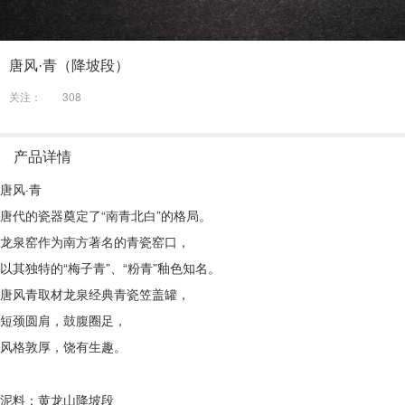
唐风·青（降坡段）
关注：
308
产品详情
唐风·青
唐代的瓷器奠定了“南青北白”的格局。
龙泉窑作为南方著名的青瓷窑口，
以其独特的“梅子青”、“粉青”釉色知名。
唐风青取材龙泉经典青瓷笠盖罐，
短颈圆肩，鼓腹圈足，
风格敦厚，饶有生趣。
泥料：黄龙山降坡段