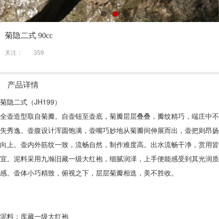
菊隐二式 90cc
关注：
359
产品详情
菊隐二式（JH199）
全壶造型取自菊瓣。自壶钮至壶底，菊瓣层层叠叠，瓣纹精巧，端庄中不
失秀逸。壶腹设计浑圆饱满，壶嘴巧妙地从菊瓣间伸展而出，壶把则昂扬
向上。壶内外筋纹一致，流畅自然，制作难度高。出水流畅干净，赏用皆
宜。泥料采用九瀚旧藏一级大红袍，细腻润泽，上手便能感受到其光润质
感。壶体小巧精致，俯视之下，层层菊瓣相迭，美不胜收。
泥料：库藏一级大红袍