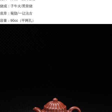
烧成：子午火/黑骨烧
底章：菊隐/一让法古
容量：90cc（平网孔）