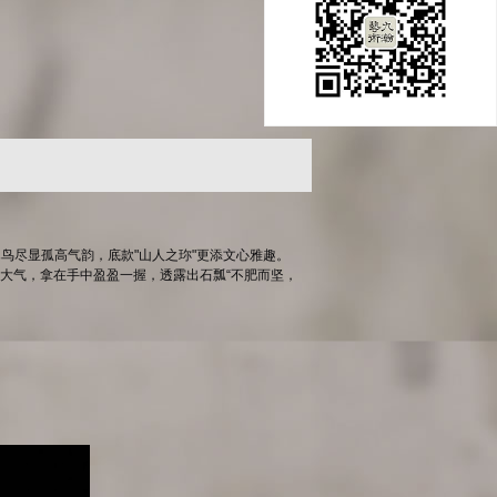
鸟尽显孤高气韵，底款"山人之珎"更添文心雅趣。
壶大气，拿在手中盈盈一握，透露出石瓢“不肥而坚，