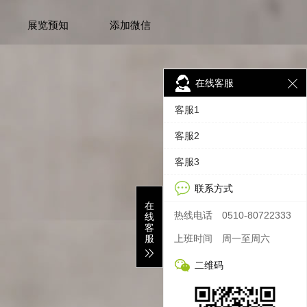
展览预知
添加微信
在线客服
客服1
客服2
客服3
联系方式
在
热线电话
0510-80722333
线
客
服
上班时间
周一至周六
二维码