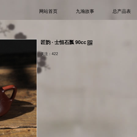
网站首页
九瀚故事
总产品表
匠韵 · 士恒石瓢 90cc
关注：
422