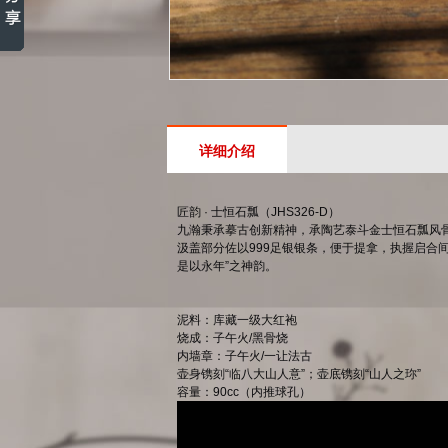
详细介绍
匠韵 · 士恒石瓢（JHS326-D）
九瀚秉承摹古创新精神，承陶艺泰斗金士恒石瓢风
汲盖部分佐以999足银银条，便于提拿，执握启合
是以永年”之神韵。
泥料：库藏一级大红袍
烧成：子午火/黑骨烧
内墙章：子午火/一让法古
壶身镌刻“临八大山人意”；壶底镌刻“山人之珎”
容量：90cc（内推球孔）