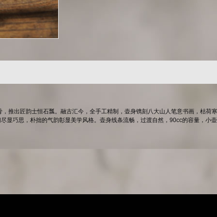
骨，推出匠韵士恒石瓢。融古汇今，全手工精制，壶身镌刻八大山人笔意书画，枯荷寒
间尽显巧思，朴拙的气韵彰显美学风格。壶身线条流畅，过渡自然，90cc的容量，小