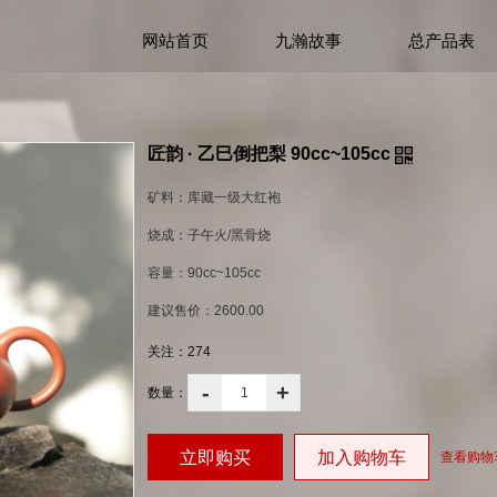
网站首页
九瀚故事
总产品表
匠韵 · 乙巳倒把梨 90cc~105cc
矿料：库藏一级大红袍
烧成：子午火/黑骨烧
容量：90cc~105cc
建议售价：2600.00
关注：
274
-
+
数量：
立即购买
加入购物车
查看购物