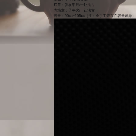
底章：岁在甲辰/一让法古
内墙章：子午火/一让法古
容量：90cc~105cc（注：全手工壶存在容量差异）