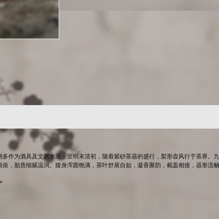
期多作为酒具及文房水注，至明末清初，随着紫砂茶器的盛行，梨形壶风行于茶界。
俗，胎质细腻温润。腹身浑圆饱满，茶叶舒展自如，凝香聚韵，截盖相接，器形流畅完