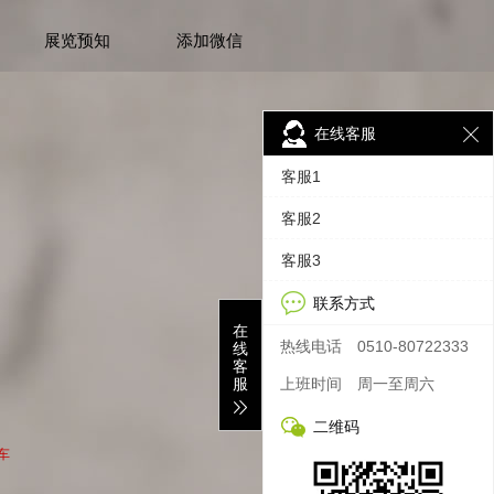
展览预知
添加微信
在线客服
客服1
客服2
客服3
联系方式
在
热线电话
0510-80722333
线
客
服
上班时间
周一至周六
二维码
车