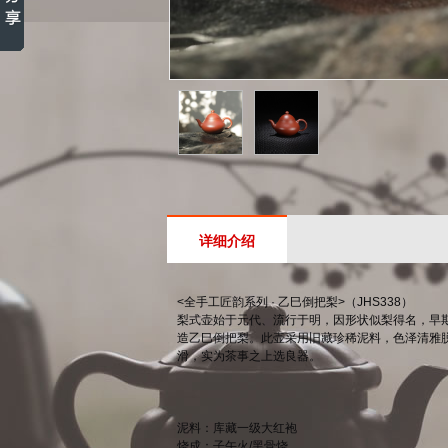
详细介绍
<全手工匠韵系列 · 乙巳倒把梨>（JHS338）
梨式壶始于元代、流行于明，因形状似梨得名，早
造乙巳倒把梨。此壶采用旧藏珍稀泥料，色泽清雅脱
滑，实为茶事之上选良器。
泥料：库藏一级大红袍
烧成：子午火/黑骨烧