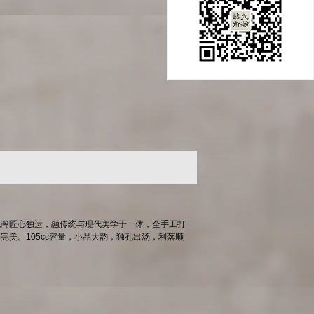
九瀚匠心独运，融传统与现代美学于一体，全手工打
美。105cc容量，小品大韵，独孔出汤，利落顺