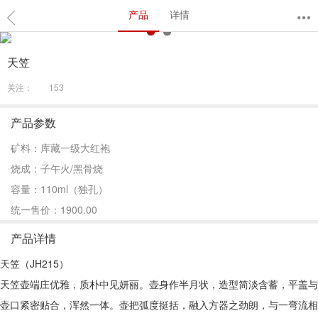
产品
详情
天笠
关注：
153
产品参数
矿料：库藏一级大红袍
烧成：子午火/黑骨烧
容量：110ml（独孔）
统一售价：1900.00
产品详情
天笠（JH215）
天笠壶端庄优雅，质朴中见妍丽。壶身作半月状，造型简淡含蓄，平盖与
壶口紧密贴合，浑然一体。壶把弧度挺括，融入方器之劲朗，与一弯流相