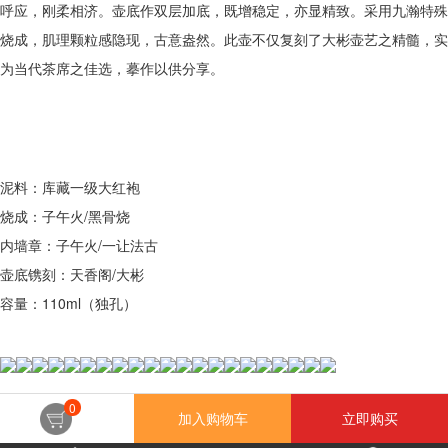
呼应，刚柔相济。壶底作双层加底，既增稳定，亦显精致。采用九瀚特殊
烧成，肌理颗粒感隐现，古意盎然。此壶不仅复刻了大彬壶艺之精髓，实
为当代茶席之佳选，摹作以供分享。
泥料：库藏一级大红袍
烧成：子午火/黑骨烧
内墙章：子午火/一让法古
壶底镌刻：天香阁/大彬
容量：110ml（独孔）
0
加入购物车
立即购买