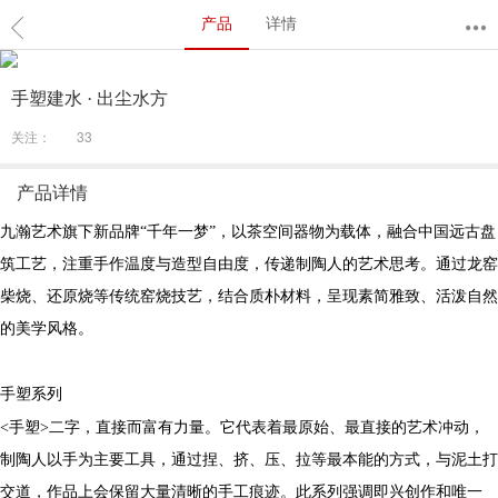
产品
详情
手塑建水 · 出尘水方
关注：
33
产品详情
九瀚艺术旗下新品牌“千年一梦”，以茶空间器物为载体，融合中国远古盘
筑工艺，注重手作温度与造型自由度，传递制陶人的艺术思考。通过龙窑
柴烧、还原烧等传统窑烧技艺，结合质朴材料，呈现素简雅致、活泼自然
的美学风格。
手塑系列
<手塑>二字，直接而富有力量。它代表着最原始、最直接的艺术冲动，
制陶人以手为主要工具，通过捏、挤、压、拉等最本能的方式，与泥土打
交道，作品上会保留大量清晰的手工痕迹。此系列强调即兴创作和唯一