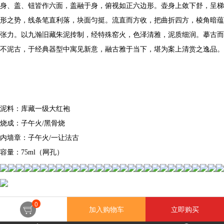
身、盖、钮皆作六面，盖融于身，俯视如正六边形。壶身上敛下舒，呈梯
形之势，线条笔直利落，块面匀挺。流直而方收，把曲折四方，棱角暗蕴
张力。以九瀚旧藏朱泥抟制，经特殊窑火，色泽清雅，泥质细润。摹古而
不泥古，于经典器型中寓见新意，融古雅于当下，堪为案上清赏之逸品。
泥料：库藏一级大红袍
烧成：子午火/黑骨烧
内墙章：子午火/一让法古
容量：75ml（网孔）
0
加入购物车
立即购买