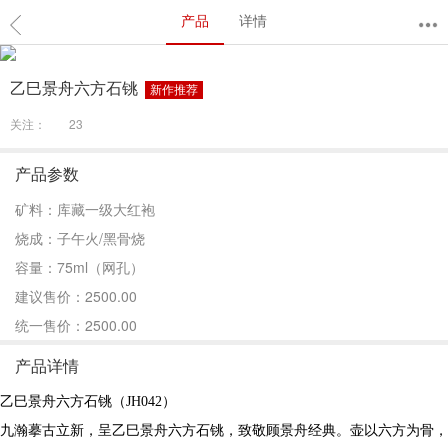
产品
详情
乙巳景舟六方石铫
新作推荐
关注：
23
产品参数
矿料：库藏一级大红袍
烧成：子午火/黑骨烧
容量：75ml（网孔）
建议售价：2500.00
统一售价：2500.00
产品详情
乙巳景舟六方石铫（JH042）
九瀚摹古立新，呈乙巳景舟六方石铫，致敬顾景舟经典。壶以六方为骨，