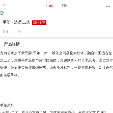
产品
详情
手塑 · 清盉二式
新作推荐
关注：
14
产品详情
九瀚艺术旗下新品牌“千年一梦”，以茶空间器物为载体，融合中国远古盘
筑工艺，注重手作温度与造型自由度，传递制陶人的艺术思考。通过龙窑
柴烧、还原烧等传统窑烧技艺，结合质朴材料，呈现素简雅致、活泼自然
的美学风格。
手塑系列
<手塑>二字，直接而富有力量。它代表着最原始、最直接的艺术冲动，