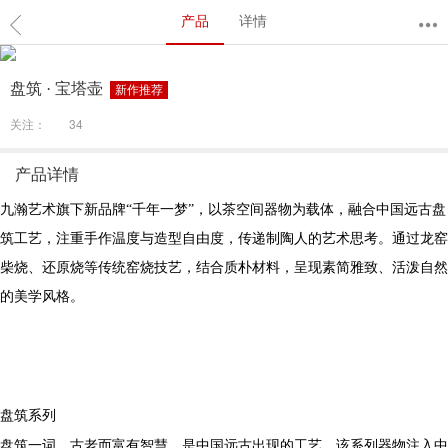
产品
详情
盘筑 · 宝塔壶
新作推荐
关注：
34
产品详情
九瀚艺术旗下新品牌“千年一梦”，以茶空间器物为载体，融合中国远古盘
筑工艺，注重手作温度与造型自由度，传递制陶人的艺术思考。通过龙窑
柴烧、还原烧等传统窑烧技艺，结合质朴材料，呈现素简雅致、活泼自然
的美学风格。
盘筑系列
盘筑一词，古老而富有智慧。是中国远古出现的工艺，该系列器物注入中