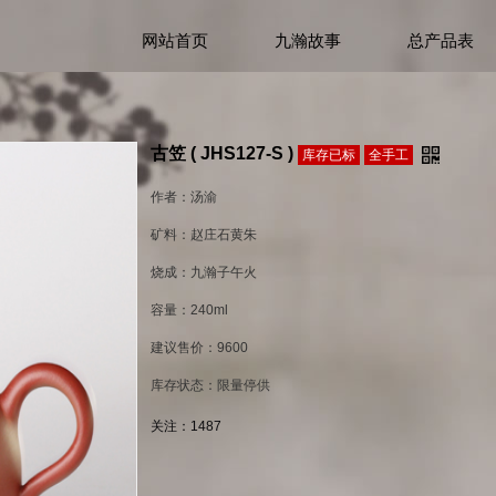
网站首页
九瀚故事
总产品表
古笠 ( JHS127-S )
库存已标
全手工
作者：汤渝
矿料：赵庄石黄朱
烧成：九瀚子午火
容量：240ml
建议售价：9600
库存状态：限量停供
关注：
1487