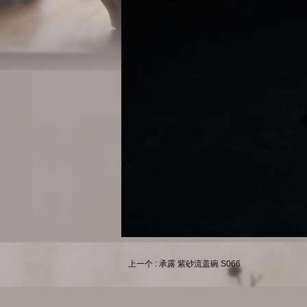
上一个 : 承露 紫砂流盖碗 S066