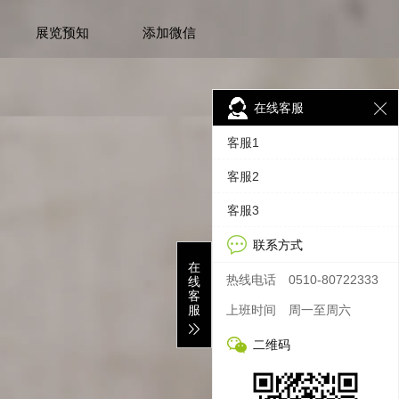
展览预知
添加微信
在线客服
客服1
客服2
客服3
联系方式
在
热线电话
0510-80722333
线
客
服
上班时间
周一至周六
二维码