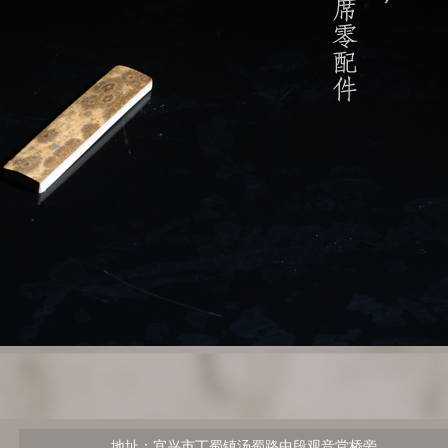
地址：宜兴市丁蜀镇汤蜀路中段观音堂桥旁