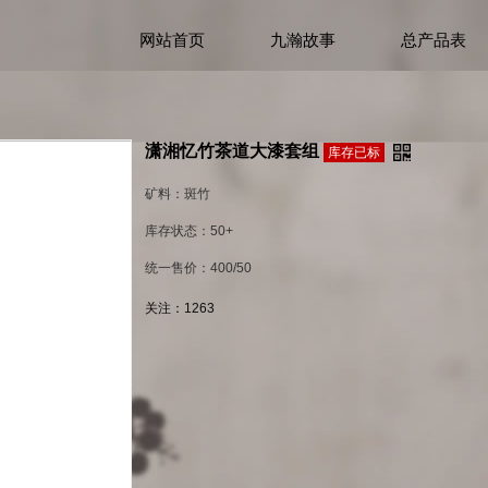
网站首页
九瀚故事
总产品表
潇湘忆竹茶道大漆套组
库存已标
矿料：斑竹
库存状态：50+
统一售价：400/50
关注：
1263