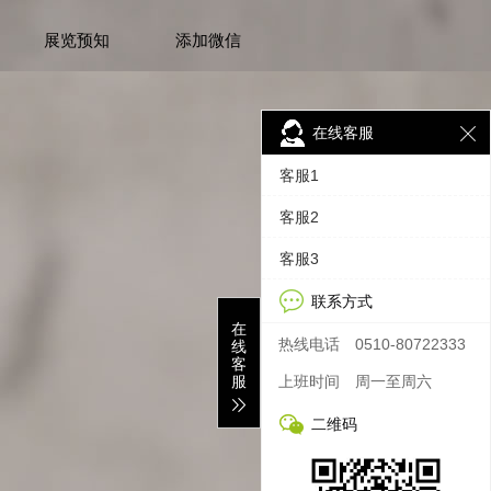
展览预知
添加微信
在线客服
客服1
客服2
客服3
联系方式
在
热线电话
0510-80722333
线
客
服
上班时间
周一至周六
二维码