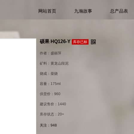
网站首页
九瀚故事
总产品表
硕果 HQ126-Y
库存已标
作者：盛丽萍
矿料：黄龙山段泥
烧成：柴烧
容量：175ml
供货价：960
建议售价：1440
库存状态：20+
关注：
948