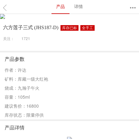
产品
详情
六方莲子三式 (JHS187-D)
库存已标
全手工
关注：
1721
产品参数
作者：许达
矿料：库藏一级大红袍
烧成：九瀚子午火
容量：105ml
建议售价：16800
库存状态：限量停供
产品详情