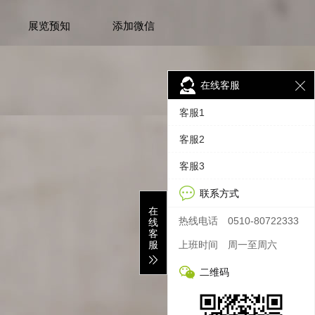
展览预知
添加微信
在线客服
客服1
客服2
客服3
联系方式
在
热线电话
0510-80722333
线
客
服
上班时间
周一至周六
二维码