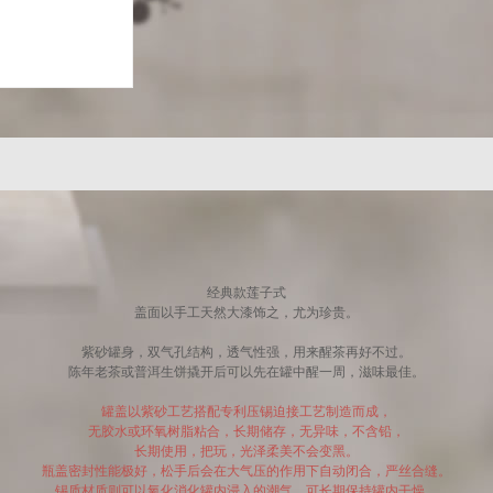
经典款莲子式
盖面以手工天然大漆饰之，尤为珍贵。
紫砂罐身，双气孔结构，透气性强，用来醒茶再好不过。
陈年老茶或普洱生饼撬开后可以先在罐中醒一周，滋味最佳。
罐盖以紫砂工艺搭配专利压锡迫接工艺制造而成，
无胶水或环氧树脂粘合，长期储存，无异味，不含铅，
长期使用，把玩，光泽柔美不会变黑。
瓶盖密封性能极好，松手后会在大气压的作用下自动闭合，严丝合缝。
锡质材质则可以氧化消化罐内浸入的潮气，可长期保持罐内干燥，