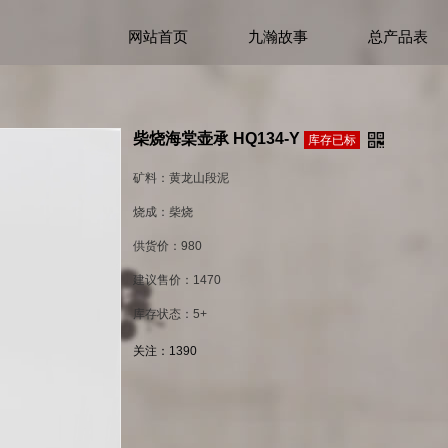
网站首页
九瀚故事
总产品表
柴烧海棠壶承 HQ134-Y
库存已标
矿料：黄龙山段泥
烧成：柴烧
供货价：980
建议售价：1470
库存状态：5+
关注：
1390