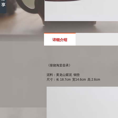
详细介绍
《柴烧海棠壶承》
泥料：黄龙山紫泥 铜垫
尺寸：长 18.7cm 宽14.6cm 高 2.6cm