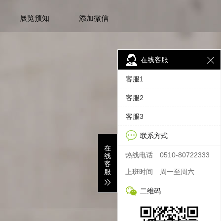
展览预知
添加微信
在线客服
客服1
客服2
客服3
联系方式
在
热线电话
0510-80722333
线
客
服
上班时间
周一至周六
二维码