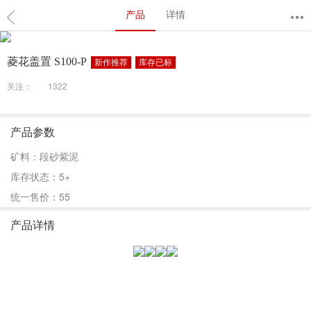
产品
详情
菱花盖置 S100-P
新作推荐
库存已标
关注：
1322
产品参数
矿料：段砂紫泥
库存状态：5+
统一售价：55
产品详情