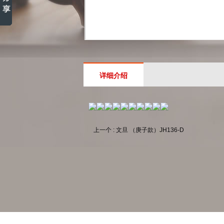
详细介绍
上一个 : 文旦 （庚子款）JH136-D