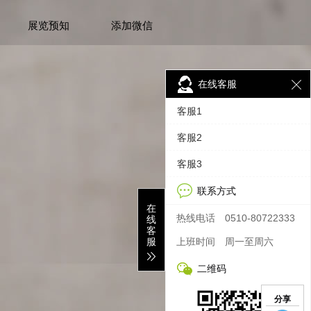
展览预知
添加微信
在线客服
客服1
客服2
客服3
联系方式
在
热线电话
0510-80722333
线
客
服
上班时间
周一至周六
二维码
分享