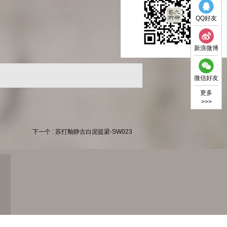
QQ好友
新浪微博
微信好友
更多
>>>
下一个 : 苏打釉静古白泥提梁-SW023