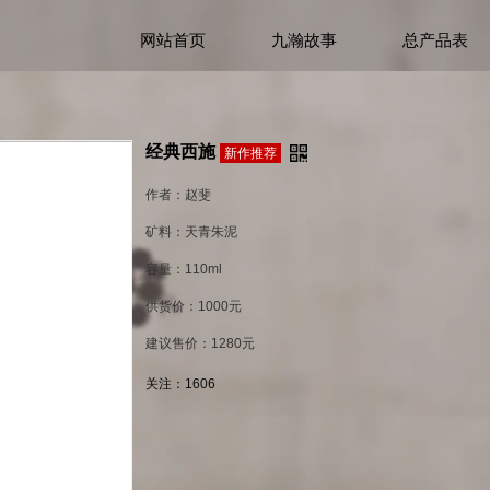
网站首页
九瀚故事
总产品表
经典西施
新作推荐
作者：赵斐
矿料：天青朱泥
容量：110ml
供货价：1000元
建议售价：1280元
关注：
1606