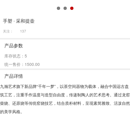
手塑 · 采和提壶
关注：
137
产品参数
库存状态：5
统一售价：1500.00
产品详情
九瀚艺术旗下新品牌“千年一梦”，以茶空间器物为载体，融合中国远古盘
筑工艺，注重手作温度与造型自由度，传递制陶人的艺术思考。通过龙窑
柴烧、还原烧等传统窑烧技艺，结合质朴材料，呈现素简雅致、活泼自然
的美学风格。