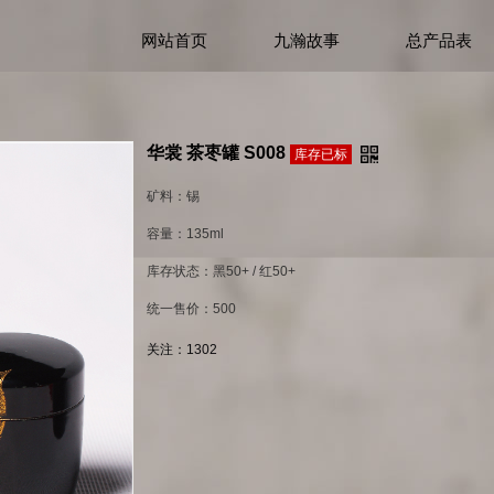
网站首页
九瀚故事
总产品表
华裳 茶枣罐 S008
库存已标
矿料：锡
容量：135ml
库存状态：黑50+ / 红50+
统一售价：500
关注：
1302