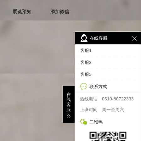
展览预知
添加微信
在线客服
客服1
客服2
客服3
联系方式
在
热线电话
0510-80722333
线
客
服
上班时间
周一至周六
二维码